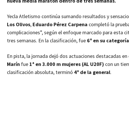
nueva media maratón dentro de tres semanas.
Yecla Atletismo continúa sumando resultados y sensaci
Los Olivos
,
Eduardo Pérez Carpena
completó la prueba
complicaciones”, según el enfoque marcado para esta cit
tres semanas. En la clasificación, fue
6º en su categoría
En pista, la jornada dejó dos actuaciones destacadas en 
Marín
fue
1ª en 3.000 m mujeres (AL U20F)
con un tie
clasificación absoluta, terminó
4ª de la general
.