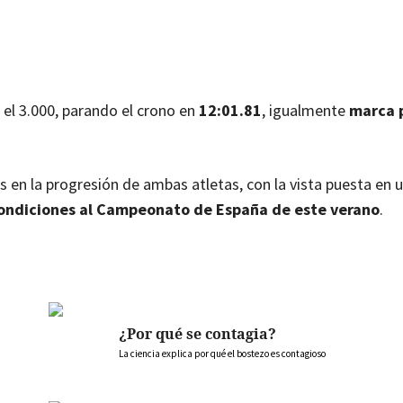
el 3.000, parando el crono en
12:01.81
, igualmente
marca 
en la progresión de ambas atletas, con la vista puesta en u
condiciones al Campeonato de España de este verano
.
¿Por qué se contagia?
La ciencia explica por qué el bostezo es contagioso