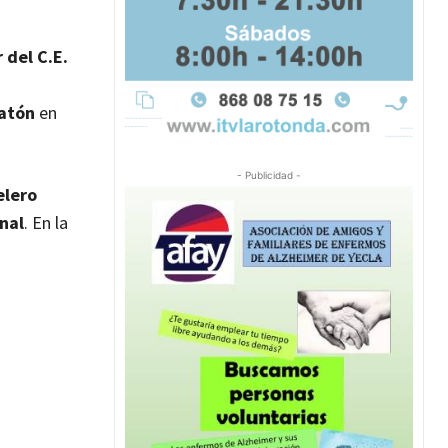
 del C.E.
atón
en
- Publicidad -
elero
nal
. En la