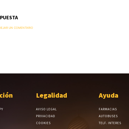
SPUESTA
 DEJAR UN COMENTARIO
ción
Legalidad
Ayuda
PY
AVISO LEGAL
FARMACIAS
PRIVACIDAD
AUTOBUSES
COOKIES
TELF. INTERES