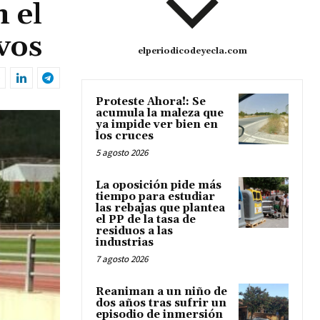
 el
vos
elperiodicodeyecla.com
Proteste Ahora!: Se
acumula la maleza que
ya impide ver bien en
los cruces
5 agosto 2026
La oposición pide más
tiempo para estudiar
las rebajas que plantea
el PP de la tasa de
residuos a las
industrias
7 agosto 2026
Reaniman a un niño de
dos años tras sufrir un
episodio de inmersión