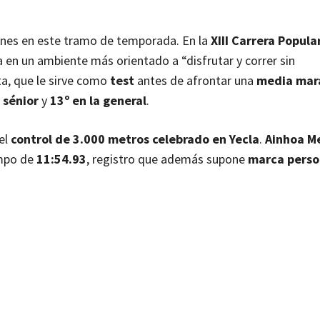
ones en este tramo de temporada. En la
XIII Carrera Popular
 en un ambiente más orientado a “disfrutar y correr sin
a, que le sirve como
test
antes de afrontar una
media mar
 sénior
y
13º en la general
.
el
control de 3.000 metros celebrado en Yecla
.
Ainhoa M
mpo de
11:54.93
, registro que además supone
marca perso