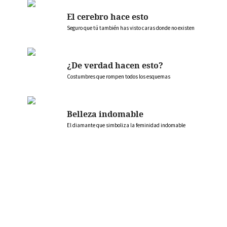
El cerebro hace esto
Seguro que tú también has visto caras donde no existen
¿De verdad hacen esto?
Costumbres que rompen todos los esquemas
Belleza indomable
El diamante que simboliza la feminidad indomable