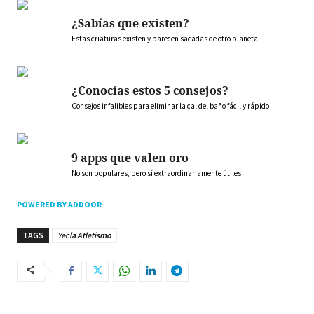
¿Sabías que existen?
Estas criaturas existen y parecen sacadas de otro planeta
¿Conocías estos 5 consejos?
Consejos infalibles para eliminar la cal del baño fácil y rápido
9 apps que valen oro
No son populares, pero sí extraordinariamente útiles
POWERED BY ADDOOR
TAGS
Yecla Atletismo