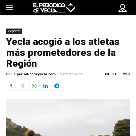
Deportes
Yecla acogió a los atletas
más prometedores de la
Región
Por
elperiodicodeyecla.com
-
9 marzo 2022
721
0