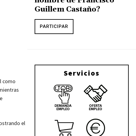
nombre de Francisco
Guillem Castaño?
PARTICIPAR
Servicios
al como
 mientras
se
mostrando el