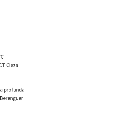
YC
CT Cieza
la profunda
é Berenguer