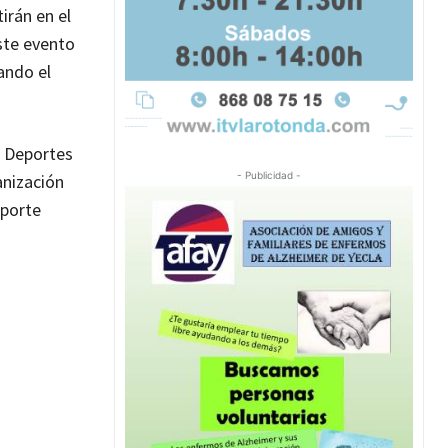
irán en el
ste evento
ando el
e Deportes
- Publicidad -
anización
oporte