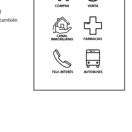
l
 también