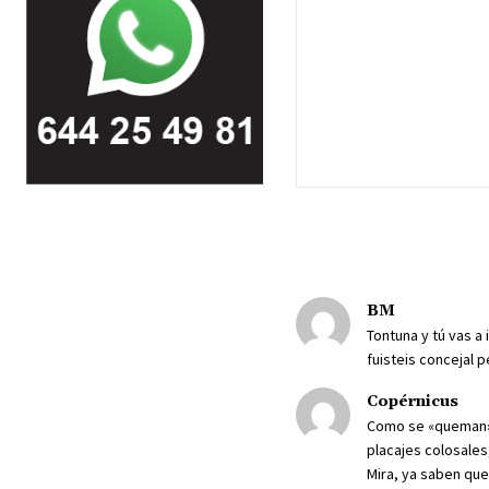
BM
Tontuna y tú vas a
fuisteis concejal 
Copérnicus
Como se «queman» 
placajes colosales
Mira, ya saben que