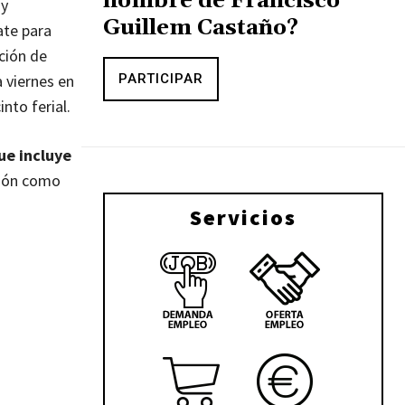
nombre de Francisco
 y
Guillem Castaño?
ate para
ación de
 viernes en
PARTICIPAR
nto ferial.
ue incluye
ción como
Servicios