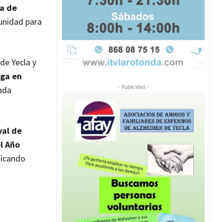
sa de
tunidad para
 de Yecla y
oga en
- Publicidad -
mada
val de
l Año
ficando