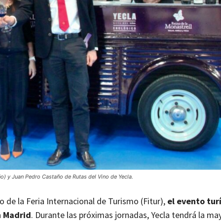
ño) y Juan Pedro Castaño de Rutas del Vino de Yecla.
o de la Feria Internacional de Turismo (Fitur),
el evento tur
n Madrid
. Durante las próximas jornadas, Yecla tendrá la ma