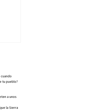
e cuando
e tu pueblo?
eten a unos
ue la Sierra