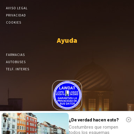
AVISO LEGAL
PRIVACIDAD
COOKIES
Ayuda
FARMACIAS
AUTOBUSES
TELF. INTERES
El Periódico de Yecla alcanza un grado más de compromiso en el
tratamiento de sus datos.
¿De verdad hacen esto?
Costumbres que rompen
todos los esquemas