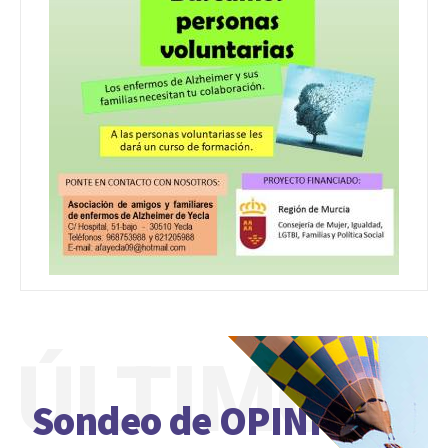
ÚLTIMO
Sondeo de OPINIÓN