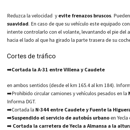
Reduzca la velocidad y
evite frenazos bruscos
. Pueden
suavidad
. En caso de que su vehículo este equipado con f
intente controlarlo con el volante, levantando el pie del a
hacia el lado al que ha girado la parte trasera de su coch
Cortes de tráfico
➡️
Cortada la A-31 entre Villena y Caudete
en ambos sentidos (desde el km 165.4 al km 184). Info
➡️
Prohibido circular camiones y vehículos pesados en la
Informa DGT.
➡️
Cortada la
N-344 entre Caudete y Fuente la Higuer
➡️
Suspendido el servicio de autobús urbano
en Yecla 
➡️
Cortada la carretera de Yecla a Almansa a la altur