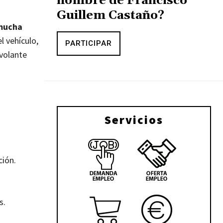
nombre de Francisco
Guillem Castaño?
 mucha
l vehículo,
PARTICIPAR
 volante
Servicios
ción.
s.