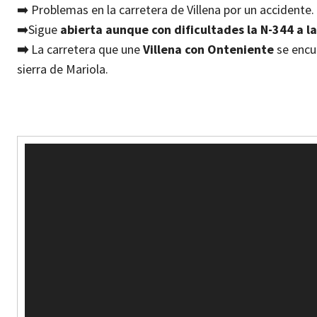
➡️
Problemas en la carretera de Villena por un accidente.
➡️
Sigue
abierta aunque con dificultades la N-344 a la
➡️
La carretera que une
Villena con Onteniente
se encue
sierra de Mariola.
R
e
p
r
o
d
u
c
t
o
r
d