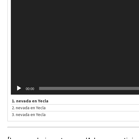
e
v
í
d
e
o
00:00
1.
nevada en Yecla
2.
nevada en Yecla
3.
nevada en Yecla