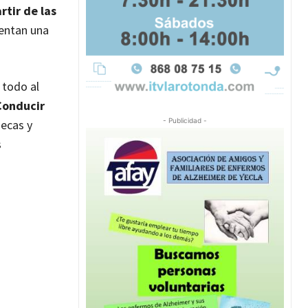
rtir de las
sentan una
 todo al
Conducir
- Publicidad -
ecas y
s