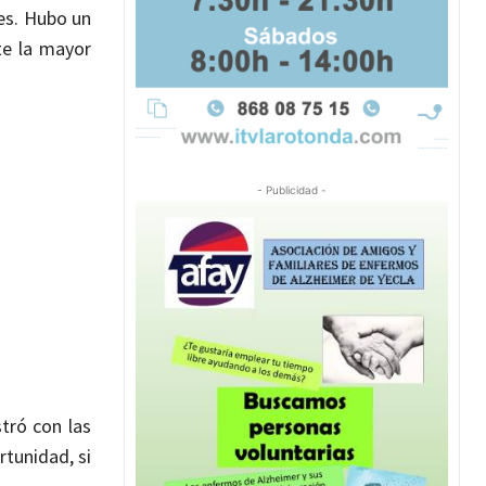
es. Hubo un
te la mayor
- Publicidad -
tró con las
rtunidad, si