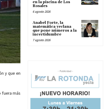
en la piscina de Los
Rosales
6 agosto 2026
Anabel Forte, la
matemática yeclana
que pone números a la
incertidumbre
7 agosto 2026
- Publicidad -
ón y que en
o fuera más