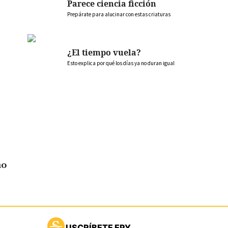
Parece ciencia ficción
Prepárate para alucinar con estas criaturas
¿El tiempo vuela?
Esto explica por qué los días ya no duran igual
no
USCRÍBETE EPY