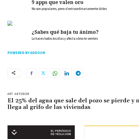
9 apps que valen oro
No son populares, pero sí extraordinariamente útiles
¿Sabes qué baja tu ánimo?
Lo haces todos los días y afecta cómo te sientes
POWERED BY ADDOOR
ART. ANTERIOR
El 25% del agua que sale del pozo se pierde y 
llega al grifo de las viviendas