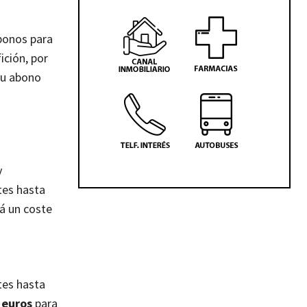
abonos para
ición, por
su abono
y
tes hasta
rá un coste
tes hasta
 euros
para