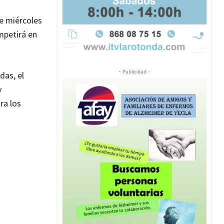
e miércoles
mpetirá en
- Publicidad -
das, el
y
ra los