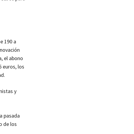
de 190 a
enovación
a, el abono
 euros, los
ad.
nistas y
da pasada
o de los