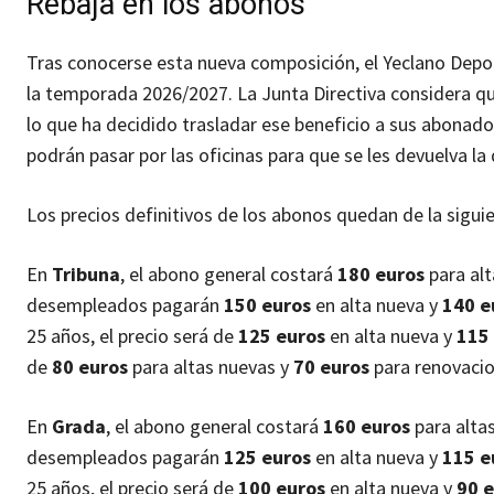
Rebaja en los abonos
Tras conocerse esta nueva composición, el Yeclano Deport
la temporada 2026/2027. La Junta Directiva considera que 
lo que ha decidido trasladar ese beneficio a sus abonad
podrán pasar por las oficinas para que se les devuelva la
Los precios definitivos de los abonos quedan de la sigu
En
Tribuna
, el abono general costará
180 euros
para al
desempleados pagarán
150 euros
en alta nueva y
140 e
25 años, el precio será de
125 euros
en alta nueva y
115
de
80 euros
para altas nuevas y
70 euros
para renovacio
En
Grada
, el abono general costará
160 euros
para alta
desempleados pagarán
125 euros
en alta nueva y
115 e
25 años, el precio será de
100 euros
en alta nueva y
90 