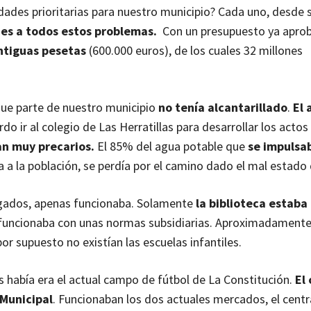
ades prioritarias para nuestro municipio? Cada uno, desde 
nes a todos estos problemas.
Con un presupuesto ya aprob
ntiguas pesetas
(600.000 euros), de los cuales 32 millones
que parte de nuestro municipio
no tenía alcantarillado
.
El 
o ir al colegio de Las Herratillas para desarrollar los actos
an muy precarios.
El 85% del agua potable que
se impulsa
 a la población, se perdía por el camino dado el mal estado 
zgados, apenas funcionaba. Solamente
la biblioteca estaba 
funcionaba con unas normas subsidiarias.
Aproximadament
or supuesto no existían las escuelas infantiles.
 había era el actual campo de fútbol de La Constitución.
El
 Municipal
.
Funcionaban los dos actuales mercados, el centra