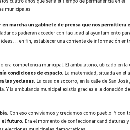
en los cuatro años que sería el tiempo de permanencia en el
s municipales.
r en marcha un gabinete de prensa que nos permitiera e
dadanos pudieran acceder con facilidad al ayuntamiento para
 ideas… en fin, establecer una corriente de información entr
o era competencia municipal. El ambulatorio, ubicado en la
nía condiciones de espacio
. La maternidad, situada en el 
a las yeclanas.
La casa de socorro, en la calle de San José 
tía. Y la ambulancia municipal existía gracias a la donación d
bía.
Con eso convivíamos y crecíamos como pueblo. Y con to
el futuro.
Era el momento de confeccionar candidaturas y 
as elecciones municipales democraticas.