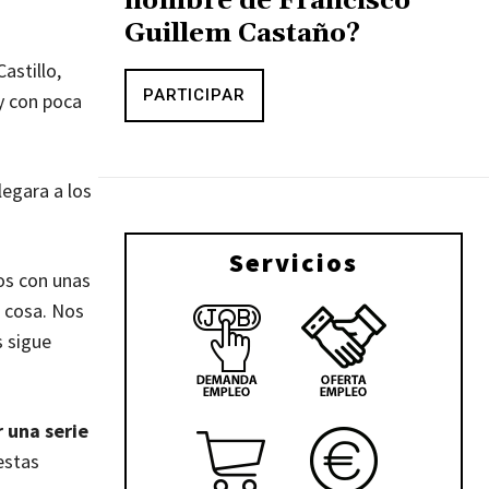
nombre de Francisco
Guillem Castaño?
astillo,
PARTICIPAR
 y con poca
legara a los
Servicios
os con unas
a cosa. Nos
s sigue
 una serie
estas