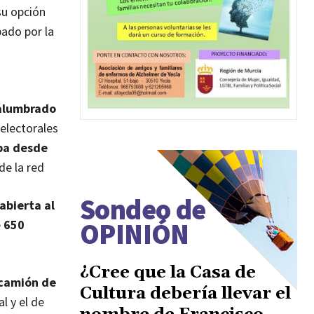
su opción
ado por la
alumbrado
 electorales
ba desde
de la red
Sondeo de
abierta al
OPINIÓN
e
650
¿Cree que la Casa de
 camión de
Cultura debería llevar el
l y el de