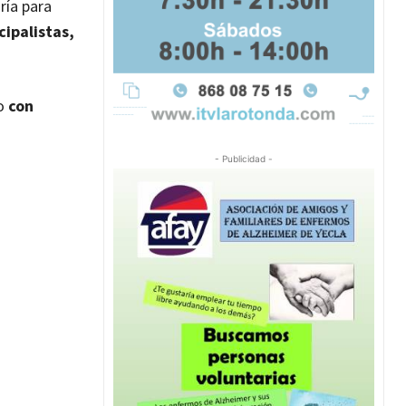
ría para
ipalistas,
do
con
- Publicidad -