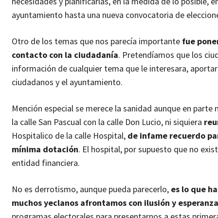
necesidades y planificarlas, en la medida de lo posible, 
ayuntamiento hasta una nueva convocatoria de eleccione
Otro de los temas que nos parecía importante
fue pone
contacto con la ciudadanía
. Pretendíamos que los ciu
información de cualquier tema que le interesara, aportar
ciudadanos y el ayuntamiento.
Mención especial se merece la sanidad aunque en parte n
la calle San Pascual con la calle Don Lucio, ni siquiera
reu
Hospitalico de la calle Hospital,
de infame recuerdo par
mínima dotación
. El hospital, por supuesto que no exis
entidad financiera.
No es derrotismo, aunque pueda parecerlo,
es lo que ha
muchos yeclanos afrontamos con ilusión y esperanza 
programas electorales para presentarnos a estas primer