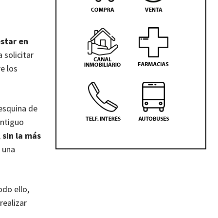
star en
 solicitar
e los
 esquina de
antiguo
,
sin la más
e una
do ello,
realizar