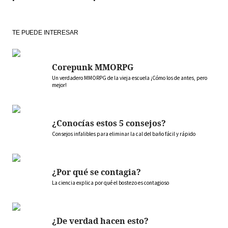
TE PUEDE INTERESAR
Corepunk MMORPG
Un verdadero MMORPG de la vieja escuela ¡Cómo los de antes, pero
mejor!
¿Conocías estos 5 consejos?
Consejos infalibles para eliminar la cal del baño fácil y rápido
¿Por qué se contagia?
La ciencia explica por qué el bostezo es contagioso
¿De verdad hacen esto?