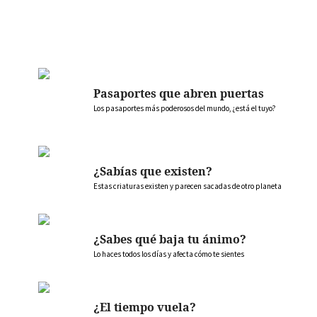
Pasaportes que abren puertas
Los pasaportes más poderosos del mundo, ¿está el tuyo?
¿Sabías que existen?
Estas criaturas existen y parecen sacadas de otro planeta
¿Sabes qué baja tu ánimo?
Lo haces todos los días y afecta cómo te sientes
¿El tiempo vuela?