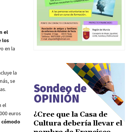
n el
 los
o en la
cluye la
emás, se
Sondeo de
as.
OPINIÓN
 el
.000 euros
¿Cree que la Casa de
y cómodo
Cultura debería llevar el