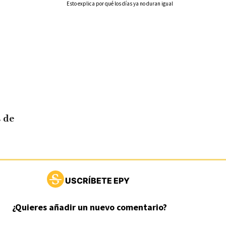
Esto explica por qué los días ya no duran igual
 de
USCRÍBETE EPY
¿Quieres añadir un nuevo comentario?