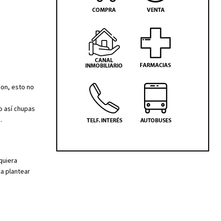
son, esto no
o así chupas
.
quiera
a plantear