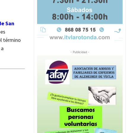
de San
nes
el término
 a
- Publicidad -