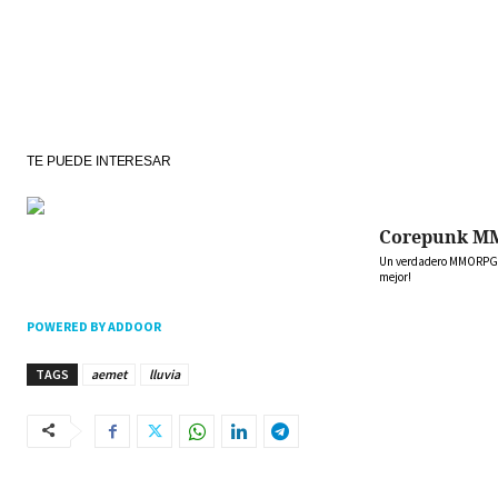
TE PUEDE INTERESAR
Corepunk M
Un verdadero MMORPG de
mejor!
POWERED BY ADDOOR
TAGS
aemet
lluvia