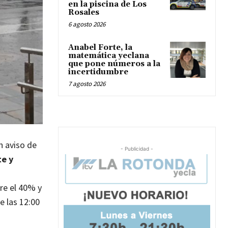
en la piscina de Los
Rosales
6 agosto 2026
Anabel Forte, la
matemática yeclana
que pone números a la
incertidumbre
7 agosto 2026
n aviso de
- Publicidad -
te y
tre el 40% y
e las 12:00