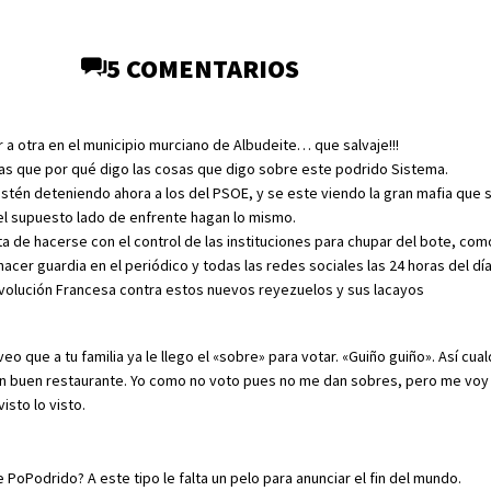
5 COMENTARIOS
a otra en el municipio murciano de Albudeite… que salvaje!!!
s que por qué digo las cosas que digo sobre este podrido Sistema.
stén deteniendo ahora a los del PSOE, y se este viendo la gran mafia que 
del supuesto lado de enfrente hagan lo mismo.
ata de hacerse con el control de las instituciones para chupar del bote, com
acer guardia en el periódico y todas las redes sociales las 24 horas del día
volución Francesa contra estos nuevos reyezuelos y sus lacayos
eo que a tu familia ya le llego el «sobre» para votar. «Guiño guiño». Así cual
n buen restaurante. Yo como no voto pues no me dan sobres, pero me voy 
isto lo visto.
 PoPodrido? A este tipo le falta un pelo para anunciar el fin del mundo.