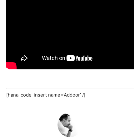
[hana-code-insert name=’Addoor’ /]