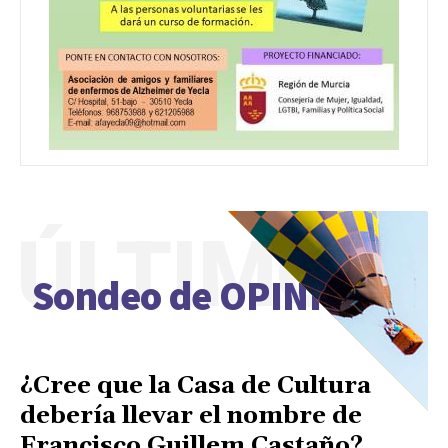
ÚLTIMO
Sondeo de OPINIÓN
¿Cree que la Casa de Cultura
debería llevar el nombre de
Francisco Guillem Castaño?