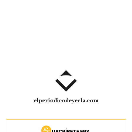
elperiodicodeyecla.com
USCRÍBETE EPY