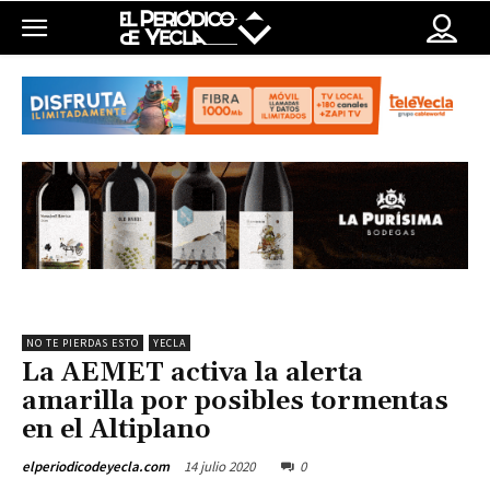
NO TE PIERDAS ESTO
YECLA
La AEMET activa la alerta
amarilla por posibles tormentas
en el Altiplano
14 julio 2020
0
elperiodicodeyecla.com