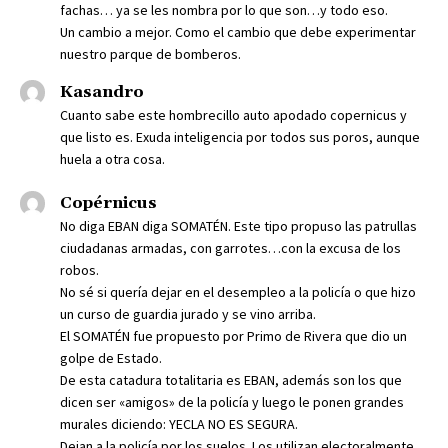
fachas… ya se les nombra por lo que son…y todo eso.
Un cambio a mejor. Como el cambio que debe experimentar
nuestro parque de bomberos.
Kasandro
Cuanto sabe este hombrecillo auto apodado copernicus y
que listo es. Exuda inteligencia por todos sus poros, aunque
huela a otra cosa.
Copérnicus
No diga EBAN diga SOMATÉN. Este tipo propuso las patrullas
ciudadanas armadas, con garrotes…con la excusa de los
robos.
No sé si quería dejar en el desempleo a la policía o que hizo
un curso de guardia jurado y se vino arriba.
El SOMATÉN fue propuesto por Primo de Rivera que dio un
golpe de Estado.
De esta catadura totalitaria es EBAN, además son los que
dicen ser «amigos» de la policía y luego le ponen grandes
murales diciendo: YECLA NO ES SEGURA.
Dejan a la policía por los suelos. Los utilizan electoralmente.