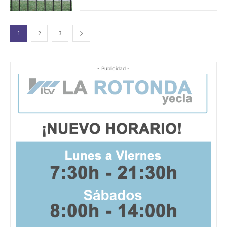
1
2
3
- Publicidad -