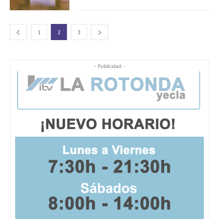
1
2
3
- Publicidad -