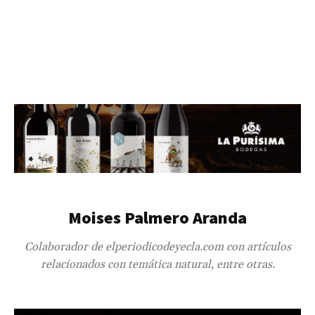
Moises Palmero Aranda
Colaborador de elperiodicodeyecla.com con artículos
relacionados con temática natural, entre otras.