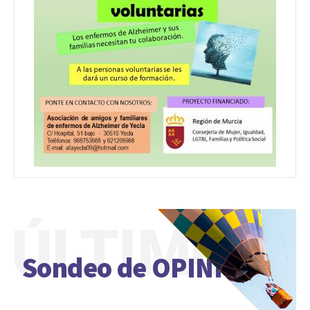
ÚLTIMO
Sondeo de OPINIÓN