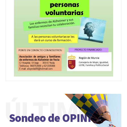
ÚLTIMO
Sondeo de OPINIÓN