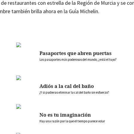
de restaurantes con estrella de la Región de Murcia y se co
re también brilla ahora en la Guía Michelin.
Pasaportes que abren puertas
Los pasaportes más poderosos del mundo, ¿está el tuyo?
Adiós a la cal del baño
¿Y si pudieras eliminar la cal del baño sin esfuerzo?
No es tu imaginación
Hay una razón por la que el tiempo parece volar