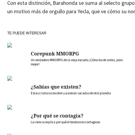
Con esta distinción, Barahonda se suma al selecto grupo 
un motivo más de orgullo para Yecla, que ve cómo su nomb
TE PUEDE INTERESAR
Corepunk MMORPG
Un verdadero MMORPG de la vieja escuela ¡Cómo los de antes, pero
mejor!
¿Sabías que existen?
Estas criaturas existen y parecen sacadas de otro planeta
¿Por qué se contagia?
La ciencia explica por qué el bostezo es contagioso