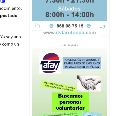
lla
onocimiento,
apostado
 Yo soy uno
io como un
- Publicidad -