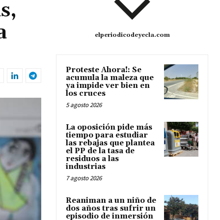
s,
a
elperiodicodeyecla.com
Proteste Ahora!: Se
acumula la maleza que
ya impide ver bien en
los cruces
5 agosto 2026
La oposición pide más
tiempo para estudiar
las rebajas que plantea
el PP de la tasa de
residuos a las
industrias
7 agosto 2026
Reaniman a un niño de
dos años tras sufrir un
episodio de inmersión