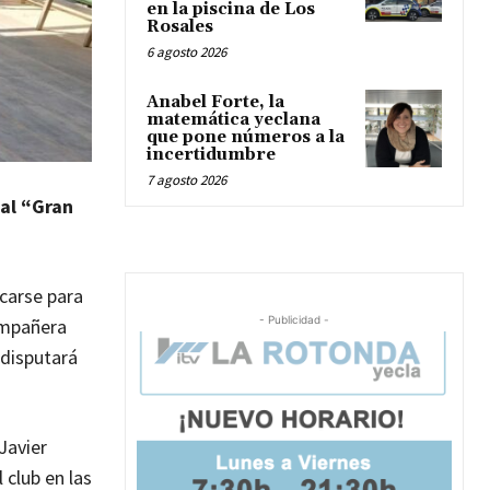
en la piscina de Los
Rosales
6 agosto 2026
Anabel Forte, la
matemática yeclana
que pone números a la
incertidumbre
7 agosto 2026
nal “Gran
icarse para
- Publicidad -
ompañera
 disputará
Javier
 club en las