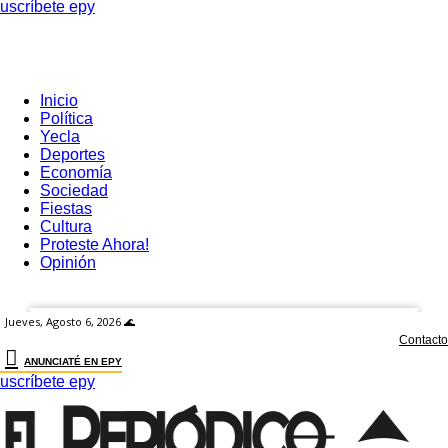
uscríbete epy
RECUPERACIÓN DE CONTRASEÑA
USCRÍBETE EPY
Iniciar sesión
Suscríbete
Inicio
Bienvenid@
Política
Yecla
Deportes
Ingrese a su cuenta
Economía
Sociedad
Fiestas
Cultura
Nombre de Usuario
Proteste Ahora!
Opinión
Contraseña
Jueves, Agosto 6, 2026 🌊
Contacto
ANUNCIATÉ EN EPY
uscríbete epy
¿Olvidastes tu contraseña?
El Periódico de Yecla