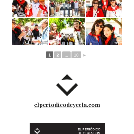
1
2
...
10
►
elperiodicodeyecla.com