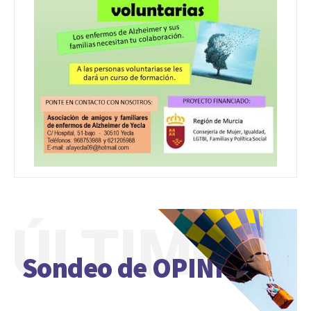
ÚLTIMO
Sondeo de OPINIÓN