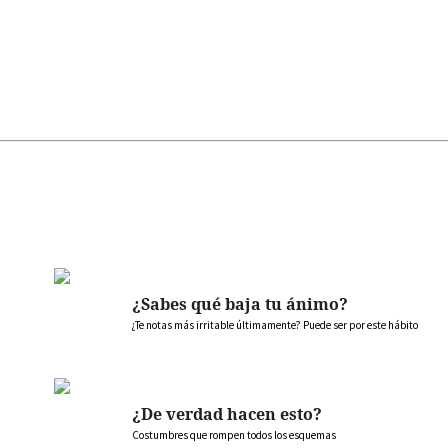
¿Sabes qué baja tu ánimo?
¿Te notas más irritable últimamente? Puede ser por este hábito
¿De verdad hacen esto?
Costumbres que rompen todos los esquemas