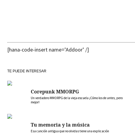
[hana-code-insert name=’Addoor’ /]
TE PUEDE INTERESAR
Corepunk MMORPG
Un verdadero MMORPG de la vieja escuela ¡Cómo los de antes, pero
mejor!
Tu memoria y la música
Esa canción antigua que no olvidas tiene una explicación