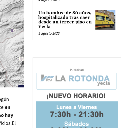
Un hombre de 86 años,
hospitalizado tras caer
desde un tercer piso en
Yecla
3 agosto 2026
- Publicidad -
según
ete
en
no hay
icios.
El