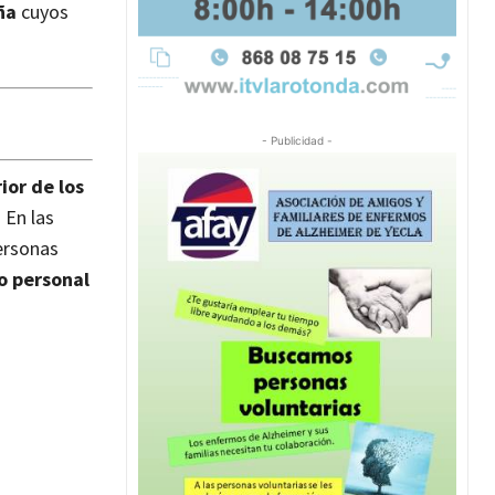
ña
cuyos
- Publicidad -
ior de los
 En las
ersonas
o personal