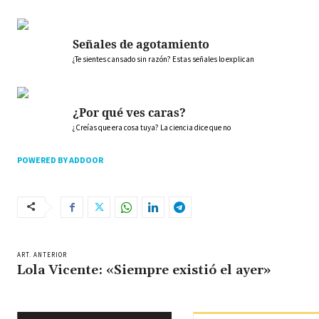
Señales de agotamiento
¿Te sientes cansado sin razón? Estas señales lo explican
¿Por qué ves caras?
¿Creías que era cosa tuya? La ciencia dice que no
POWERED BY ADDOOR
ART. ANTERIOR
Lola Vicente: «Siempre existió el ayer»