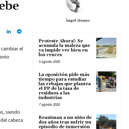
debe
Ángel Alonso
Proteste Ahora!: Se
acumula la maleza que
 cambiar el
ya impide ver bien en
los cruces
tonio
5 agosto 2026
La oposición pide más
tiempo para estudiar
las rebajas que plantea
el PP de la tasa de
residuos a las
industrias
7 agosto 2026
as, siendo
Reaniman a un niño de
 del cabeza
dos años tras sufrir un
episodio de inmersión