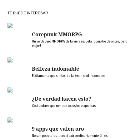
TE PUEDE INTERESAR
Corepunk MMORPG
Un verdadero MMORPG de la vieja escuela ¡Cómo los de antes, pero
mejor!
Belleza indomable
El diamante que simboliza la feminidad indomable
¿De verdad hacen esto?
Costumbres que rompen todos los esquemas
9 apps que valen oro
No son populares, pero sí extraordinariamente útiles