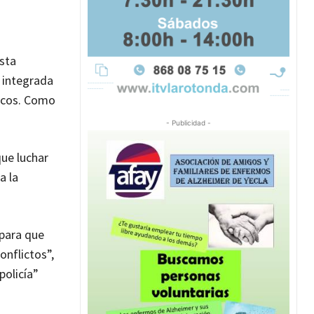
esta
r integrada
ticos. Como
- Publicidad -
ue luchar
a la
 para que
onflictos”,
policía”