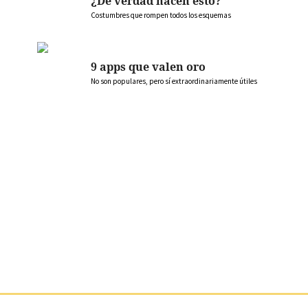
¿De verdad hacen esto?
Costumbres que rompen todos los esquemas
9 apps que valen oro
No son populares, pero sí extraordinariamente útiles