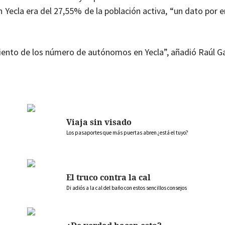
n Yecla era del 27,55% de la población activa, “un dato por 
imiento de los número de autónomos en Yecla”, añadió Raúl Ga
Viaja sin visado
Los pasaportes que más puertas abren ¿está el tuyo?
El truco contra la cal
Di adiós a la cal del baño con estos sencillos consejos