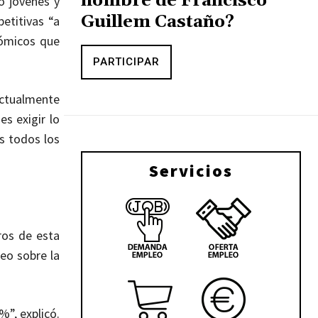
nombre de Francisco
o jóvenes y
Guillem Castaño?
etitivas “a
nómicos que
PARTICIPAR
ctualmente
s exigir lo
s todos los
Servicios
ros de esta
leo sobre la
%”, explicó.