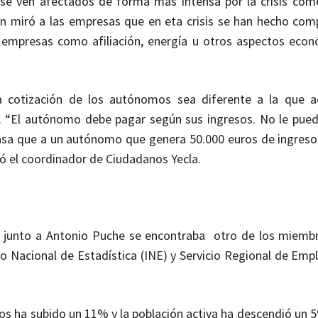
e se ven afectados de forma más intensa por la crisis com
n miró a las empresas que en eta crisis se han hecho comp
s empresas como afiliación, energía u otros aspectos eco
 cotización de los autónomos sea diferente a la que a
 “El autónomo debe pagar según sus ingresos. No le puede
asa que a un autónomo que genera 50.000 euros de ingreso
 el coordinador de Ciudadanos Yecla.
, junto a Antonio Puche se encontraba otro de los miemb
to Nacional de Estadística (INE) y Servicio Regional de Emp
os ha subido un 11% y la población activa ha descendió un 5