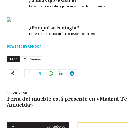
¿Sabías que existen?
Estas criaturas existen y parecen sacadas de otro planeta
¿Por qué se contagia?
La ciencia explica por qué el bostezo es contagioso
POWERED BY ADDOOR
TAGS
Ciudadanos
ART. ANTERIOR
Feria del mueble está presente en «Madrid Te
Amuebla»