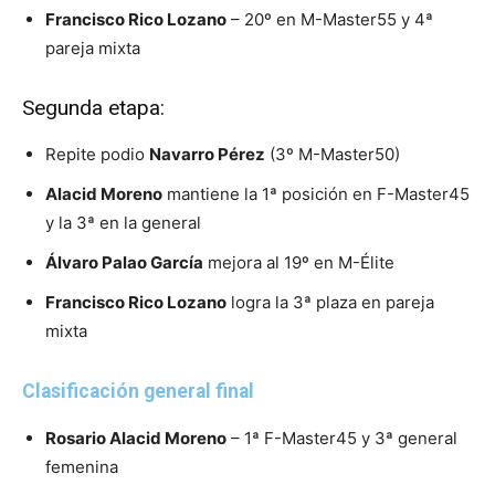
Francisco Rico Lozano
– 20º en M-Master55 y 4ª
pareja mixta
Segunda etapa:
Repite podio
Navarro Pérez
(3º M-Master50)
Alacid Moreno
mantiene la 1ª posición en F-Master45
y la 3ª en la general
Álvaro Palao García
mejora al 19º en M-Élite
Francisco Rico Lozano
logra la 3ª plaza en pareja
mixta
Clasificación general final
Rosario Alacid Moreno
– 1ª F-Master45 y 3ª general
femenina