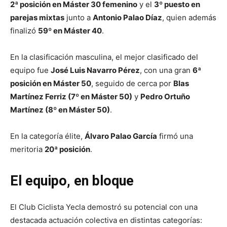
2ª posición en Máster 30 femenino
y el
3º puesto en
parejas mixtas
junto a
Antonio Palao Díaz
, quien además
finalizó
59º en Máster 40
.
En la clasificación masculina, el mejor clasificado del
equipo fue
José Luis Navarro Pérez
, con una gran
6ª
posición en Máster 50
, seguido de cerca por
Blas
Martínez Ferriz (7º en Máster 50)
y
Pedro Ortuño
Martínez (8º en Máster 50)
.
En la categoría élite,
Álvaro Palao García
firmó una
meritoria
20ª posición
.
El equipo, en bloque
El Club Ciclista Yecla demostró su potencial con una
destacada actuación colectiva en distintas categorías: