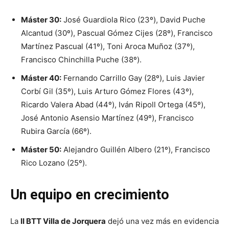
Máster 30:
José Guardiola Rico (23º), David Puche
Alcantud (30º), Pascual Gómez Cijes (28º), Francisco
Martínez Pascual (41º), Toni Aroca Muñoz (37º),
Francisco Chinchilla Puche (38º).
Máster 40:
Fernando Carrillo Gay (28º), Luis Javier
Corbí Gil (35º), Luis Arturo Gómez Flores (43º),
Ricardo Valera Abad (44º), Iván Ripoll Ortega (45º),
José Antonio Asensio Martínez (49º), Francisco
Rubira García (66º).
Máster 50:
Alejandro Guillén Albero (21º), Francisco
Rico Lozano (25º).
Un equipo en crecimiento
La
II BTT Villa de Jorquera
dejó una vez más en evidencia