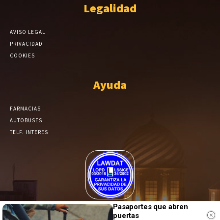
Legalidad
AVISO LEGAL
PRIVACIDAD
COOKIES
Ayuda
FARMACIAS
AUTOBUSES
TELF. INTERES
El Periódico de Yecla alcanza un grado más de compromiso en el
Pasaportes que abren
puertas
tratamiento de sus datos.