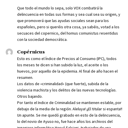
Que todo el mundo lo sepa, solo VOX combatirá la
delincuencia en todas sus formas y sea cual sea su origen, y
que promoverá que las ayudas sociales sean para los
españoles, pero si queréis otra cosa, ya sabéis, votad a los
secuaces del copernico, del homus comunistus resentidus
con la sociedad democrática.
Copérnicus
Esto es como el Índice de Precios al Consumo (IPC), todos
los meses te dicen si han subido la luz, el aceite o los
huevos, por aquello de la epidemia. Al final de año hacen el
resumen.
Los datos de «criminalidad» (que fuerte), subida de la
violencia machista y los delitos de las nuevas tecnologías.
Otros bajando.
Por tanto el Indice de Criminalidad se mantienen estable, por
debajo de la media de la región. Aleluya! ¡¡El titular si espanta!!
Un apunte. Se me quedó grabado en esto de la delincuencia,
lo del novio de Ayuso no, fue hace años los archivos del
ingeniero informático Hervé Falciani, trabajador de una