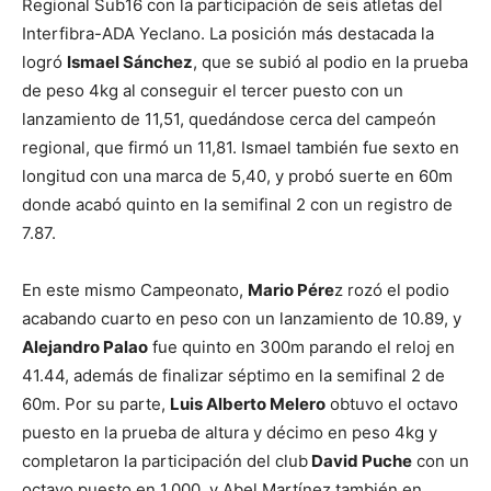
Regional Sub16 con la participación de seis atletas del
Interfibra-ADA Yeclano. La posición más destacada la
logró
Ismael Sánchez
, que se subió al podio en la prueba
de peso 4kg al conseguir el tercer puesto con un
lanzamiento de 11,51, quedándose cerca del campeón
regional, que firmó un 11,81. Ismael también fue sexto en
longitud con una marca de 5,40, y probó suerte en 60m
donde acabó quinto en la semifinal 2 con un registro de
7.87.
En este mismo Campeonato,
Mario Pére
z rozó el podio
acabando cuarto en peso con un lanzamiento de 10.89, y
Alejandro Palao
fue quinto en 300m parando el reloj en
41.44, además de finalizar séptimo en la semifinal 2 de
60m. Por su parte,
Luis Alberto Melero
obtuvo el octavo
puesto en la prueba de altura y décimo en peso 4kg y
completaron la participación del club
David Puche
con un
octavo puesto en 1.000, y Abel Martínez también en