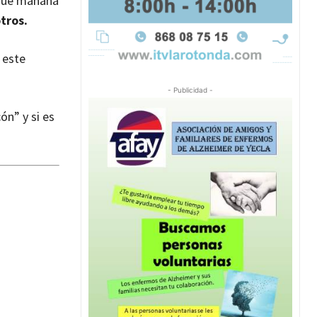
 que mañana
tros.
n este
- Publicidad -
ón” y si es