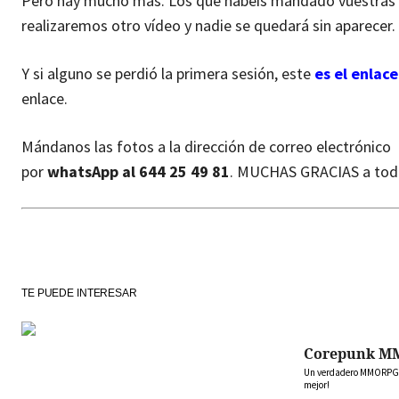
Pero hay mucho más. Los que habéis mandado vuestras i
realizaremos otro vídeo y nadie se quedará sin aparecer.
Y si alguno se perdió la primera sesión, este
es el enlace
enlace.
Mándanos las fotos a la dirección de correo electrónico
por
whatsApp al 644 25 49 81
. MUCHAS GRACIAS a tod
TE PUEDE INTERESAR
Corepunk M
Un verdadero MMORPG de
mejor!