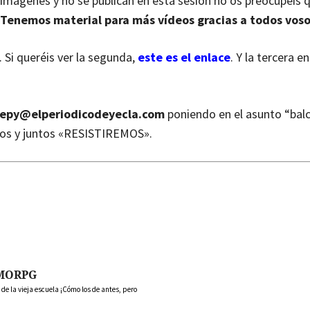
mágenes y no se publican en esta sesión no os preocupeís
Tenemos material para más vídeos gracias a todos voso
. Si queréis ver la segunda,
este es el enlace
. Y la tercera e
epy@elperiodicodeyecla.com
poniendo en el asunto “balc
os y juntos «RESISTIREMOS».
MORPG
 la vieja escuela ¡Cómo los de antes, pero