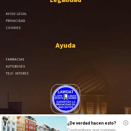
AVISO LEGAL
PRIVACIDAD
COOKIES
Ayuda
FARMACIAS
AUTOBUSES
TELF. INTERES
El Periódico de Yecla alcanza un grado más de compromiso en el
tratamiento de sus datos.
¿De verdad hacen esto?
Costumbres que rompen