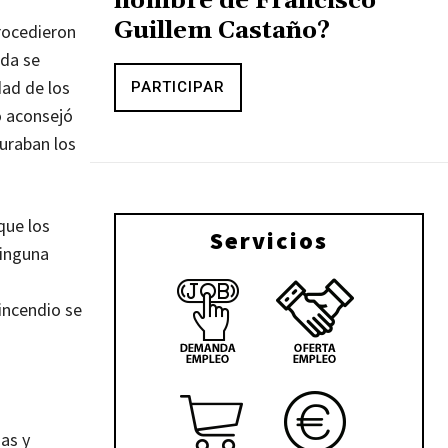
nombre de Francisco
Guillem Castaño?
procedieron
ida se
dad de los
PARTICIPAR
o aconsejó
duraban los
que los
Servicios
ninguna
incendio se
as y