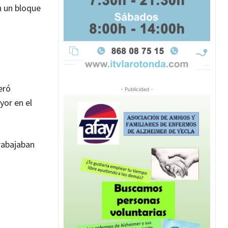
n un bloque
eró
- Publicidad -
or en el
trabajaban