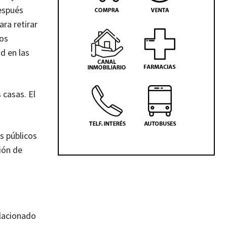
Después
ara retirar
os
d en las
 casas. El
s públicos
ión de
elacionado