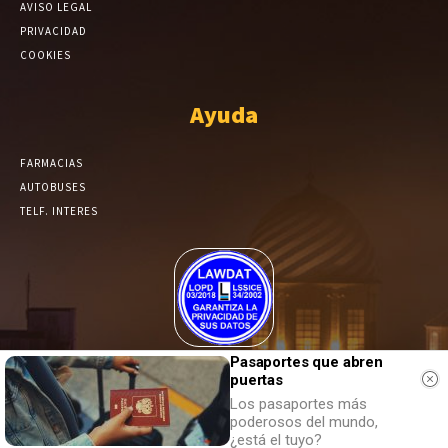
AVISO LEGAL
PRIVACIDAD
COOKIES
Ayuda
FARMACIAS
AUTOBUSES
TELF. INTERES
El Periódico de Yecla alcanza un grado más de compromiso en el
Pasaportes que abren
puertas
tratamiento de sus datos.
Los pasaportes más
poderosos del mundo,
¿está el tuyo?