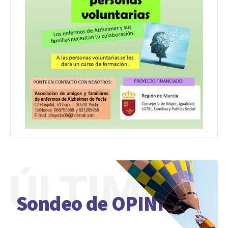
ÚLTIMO
Sondeo de OPINIÓN