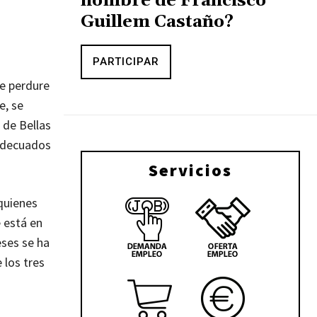
nombre de Francisco
Guillem Castaño?
PARTICIPAR
ue perdure
e, se
 de Bellas
 adecuados
Servicios
 quienes
 está en
eses se ha
 los tres