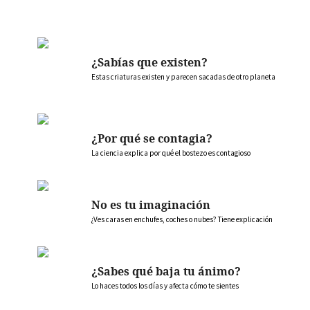
¿Sabías que existen?
Estas criaturas existen y parecen sacadas de otro planeta
¿Por qué se contagia?
La ciencia explica por qué el bostezo es contagioso
No es tu imaginación
¿Ves caras en enchufes, coches o nubes? Tiene explicación
¿Sabes qué baja tu ánimo?
Lo haces todos los días y afecta cómo te sientes