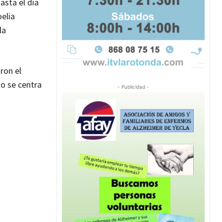
asta el día
oelia
la
ron el
to se centra
- Publicidad -