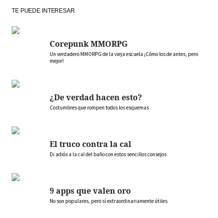
TE PUEDE INTERESAR
Corepunk MMORPG
Un verdadero MMORPG de la vieja escuela ¡Cómo los de antes, pero
mejor!
¿De verdad hacen esto?
Costumbres que rompen todos los esquemas
El truco contra la cal
Di adiós a la cal del baño con estos sencillos consejos
9 apps que valen oro
No son populares, pero sí extraordinariamente útiles