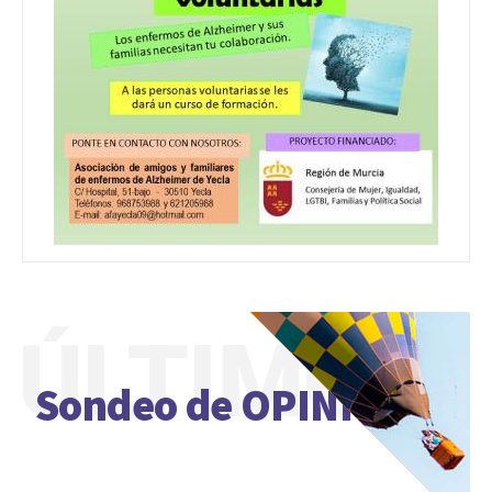
ÚLTIMO
Sondeo de OPINIÓN