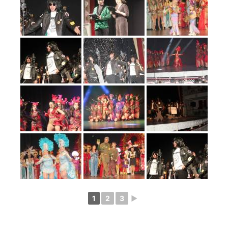
1
2
3
►