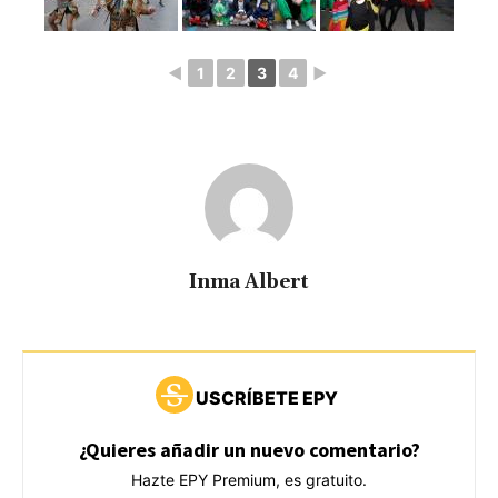
◄
1
2
3
4
►
Inma Albert
USCRÍBETE EPY
¿Quieres añadir un nuevo comentario?
Hazte EPY Premium, es gratuito.