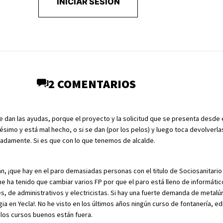
INICIAR SESIÓN
2 COMENTARIOS
e dan las ayudas, porque el proyecto y la solicitud que se presenta desde 
simo y está mal hecho, o si se dan (por los pelos) y luego toca devolverl
uadamente. Si es que con lo que tenemos de alcalde.
, ¡que hay en el paro demasiadas personas con el titulo de Sociosanitario 
che ha tenido que cambiar varios FP por que el paro está lleno de informátic
es, de administrativos y electricistas. Si hay una fuerte demanda de metalú
a en Yecla!. No he visto en los últimos años ningún curso de fontanería, edi
 los cursos buenos están fuera.