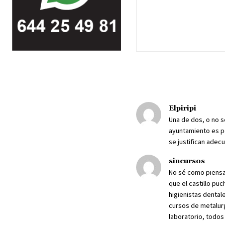
Elpiripi
Una de dos, o no s
ayuntamiento es pé
se justifican adec
sincursos
No sé como piensan
que el castillo pu
higienistas dental
cursos de metalurgi
laboratorio, todos