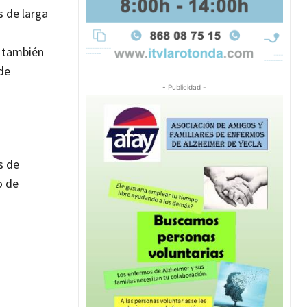
s de larga
o también
de
- Publicidad -
s de
o de