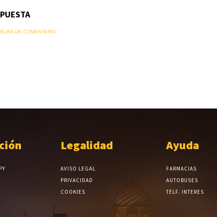
SPUESTA
 DEJAR UN COMENTARIO
ción
Legalidad
Ayuda
PY
AVISO LEGAL
FARMACIAS
PRIVACIDAD
AUTOBUSES
COOKIES
TELF. INTERES