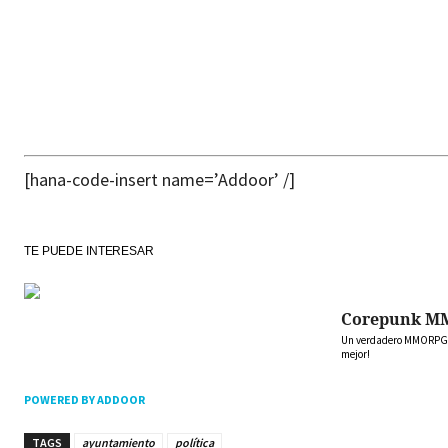
[hana-code-insert name=’Addoor’ /]
TE PUEDE INTERESAR
Corepunk M
Un verdadero MMORPG de
mejor!
POWERED BY ADDOOR
TAGS
ayuntamiento
política