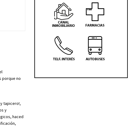
el
as porque no
y tapicero!,
os y
rgicos, haced
ficación,