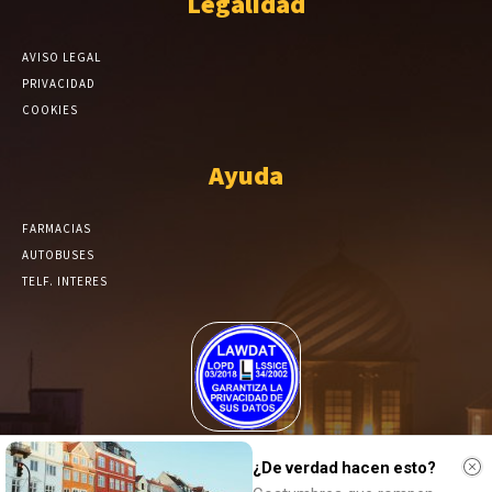
Legalidad
AVISO LEGAL
PRIVACIDAD
COOKIES
Ayuda
FARMACIAS
AUTOBUSES
TELF. INTERES
El Periódico de Yecla alcanza un grado más de compromiso en el
tratamiento de sus datos.
¿De verdad hacen esto?