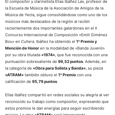
El compositor y clarinetista Elías Ibáñez Lax, profesor de
la Escuela de Música de la Asociación de Amigos de la
Música de Yecla, sigue consolidándose como uno de los
músicos más destacados de la región al recibir
recientemente dos importantes galardones en el II
Concurso Internacional de Composición «Emili Giménez
Bou» en Cullera. Ibáñez ha obtenido el
1º Premio y
Mención de Honor
en la modalidad de «Banda Juvenil»
por su obra titulada
«1974»
, que fue reconocida con una
puntuación sobresaliente de
96,52 puntos
. Además, en
la categoría de
«Obra para Solista y Banda»
, su pieza
«ATRAM»
también obtuvo el
1º Premio
con una
calificación de
95,79 puntos
.
Elías Ibáñez compartió en redes sociales su alegría al ver
reconocido su trabajo como compositor, expresando que
estos premios le dan energías para seguir escribiendo
música. La obra
«ATRAM»
será interpretada