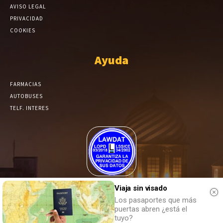
AVISO LEGAL
PRIVACIDAD
COOKIES
Ayuda
FARMACIAS
AUTOBUSES
TELF. INTERES
El Periódico de Yecla alcanza un grado más de compromiso en el
Viaja sin visado
tratamiento de sus datos.
Los pasaportes que más
puertas abren ¿está el
tuyo?