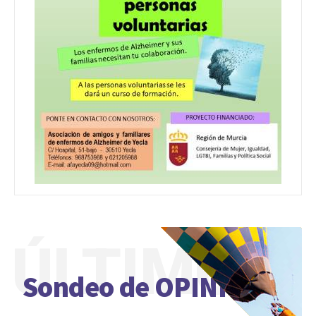
ÚLTIMO
Sondeo de OPINIÓN