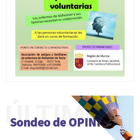
ÚLTIMO
Sondeo de OPINIÓN