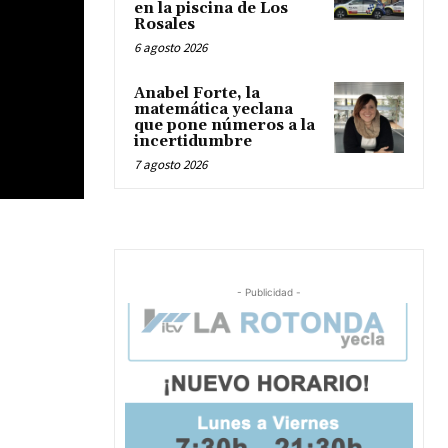
en la piscina de Los
Rosales
6 agosto 2026
Anabel Forte, la
matemática yeclana
que pone números a la
incertidumbre
7 agosto 2026
- Publicidad -