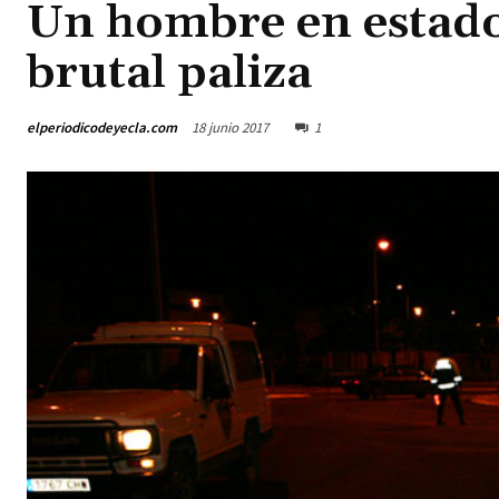
Un hombre en estado
brutal paliza
elperiodicodeyecla.com
18 junio 2017
1