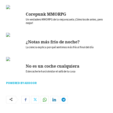
Corepunk MMORPG
Un verdadero MMORPG de la vieja escuela ¡Cómo los de antes, pero
mejor!
¿Notas más frío de noche?
La ciencia explica por qué sentimos más frío al final del día
No es un coche cualquiera
Este coche te hará olvidar el sofá de tu casa
POWERED BY ADDOOR