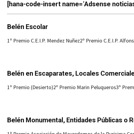
[hana-code-insert name=’Adsense noticias’
Belén Escolar
1º Premio C.E.I.P. Mendez Nuñez
2º Premio C.E.I.P. Alfons
Belén en Escaparates, Locales Comerciales,
1º Premio (Desierto)
2º Premio Marin Peluqueros
3º Prem
Belén Monumental, Entidades Públicas o R
1º Premio Asociación de Mayordomos de la Purisima Co