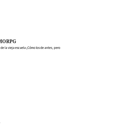
MORPG
 la vieja escuela ¡Cómo los de antes, pero
l