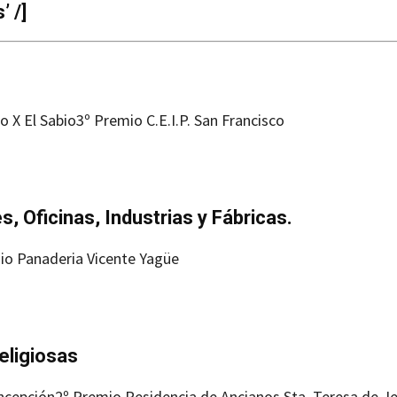
 /]
o X El Sabio
3º Premio C.E.I.P. San Francisco
 Oficinas, Industrias y Fábricas.
io Panaderia Vicente Yagüe
eligiosas
ncepción
2º Premio Residencia de Ancianos Sta. Teresa de J