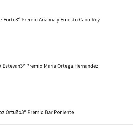
e Forte
3º Premio Arianna y Ernesto Cano Rey
o Estevan
3º Premio Maria Ortega Hernandez
oz Ortuño
3º Premio Bar Poniente