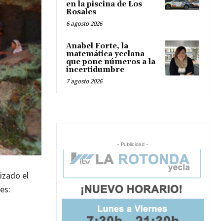
en la piscina de Los
Rosales
6 agosto 2026
Anabel Forte, la
matemática yeclana
que pone números a la
incertidumbre
7 agosto 2026
- Publicidad -
izado el
es: