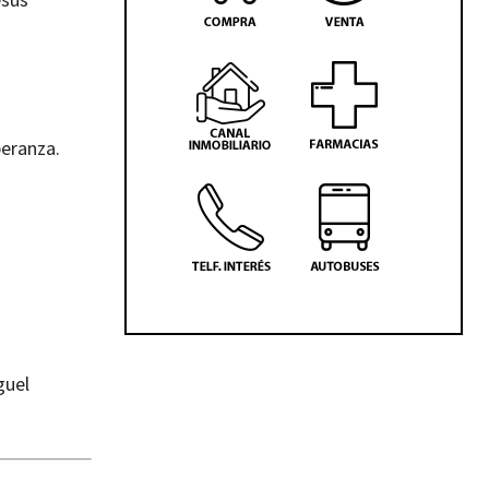
peranza.
guel