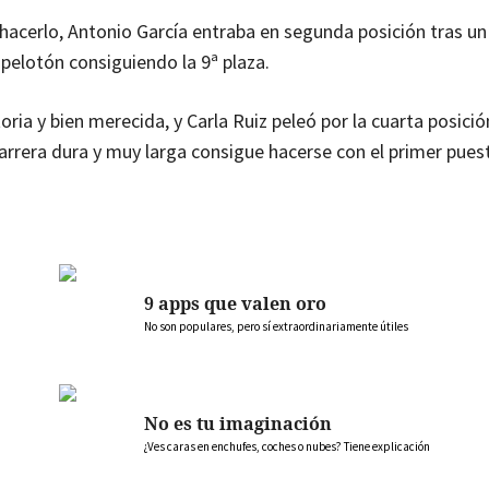
 hacerlo, Antonio García entraba en segunda posición tras u
 pelotón consiguiendo la 9ª plaza.
oria y bien merecida, y Carla Ruiz peleó por la cuarta posició
a carrera dura y muy larga consigue hacerse con el primer pues
9 apps que valen oro
No son populares, pero sí extraordinariamente útiles
No es tu imaginación
¿Ves caras en enchufes, coches o nubes? Tiene explicación