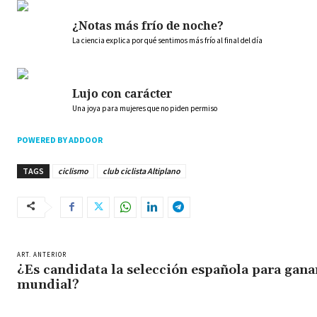
¿Notas más frío de noche?
La ciencia explica por qué sentimos más frío al final del día
Lujo con carácter
Una joya para mujeres que no piden permiso
POWERED BY ADDOOR
TAGS
ciclismo
club ciclista Altiplano
ART. ANTERIOR
¿Es candidata la selección española para gana
mundial?