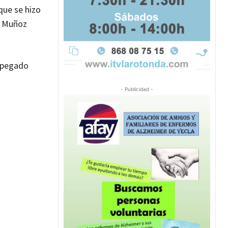
que se hizo
l Muñoz
y pegado
- Publicidad -