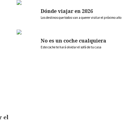
Dónde viajar en 2026
Los destinos que todos van a querer visitar el próximo año
No es un coche cualquiera
Este coche te hará olvidar el sofá de tu casa
r el