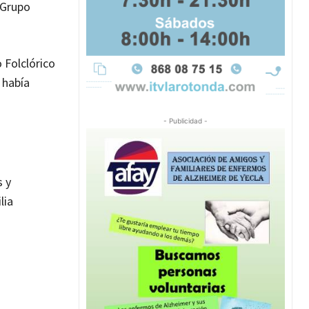
 Grupo
 Folclórico
 había
- Publicidad -
s y
lia