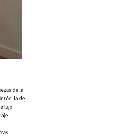
iezas de la
cintón la de
e lujo
raje
n
tras