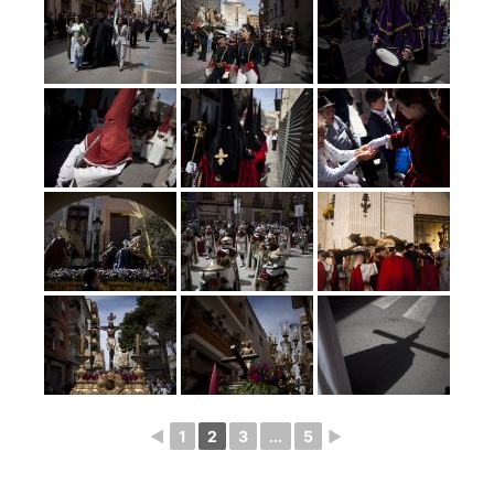
◄
1
2
3
...
5
►